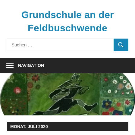
Zum
Inhalt
Grundschule an der
springen
Feldbuschwende
Suchen
SUCHE
nach:
NAVIGATION
MONAT:
JULI 2020