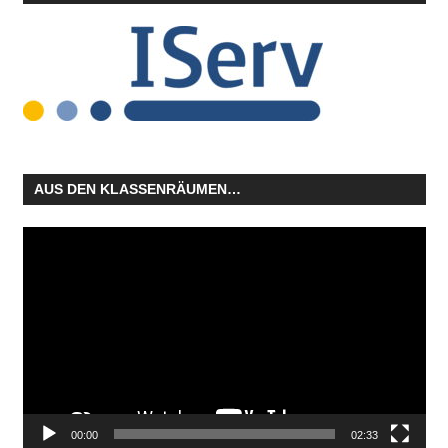
AUS DEN KLASSENRÄUMEN…
Video-
Player
00:00
02:33