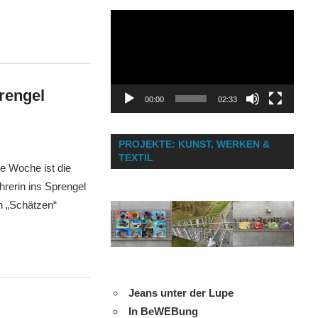
Video-
Player
rengel
00:00
02:33
PROJEKTE: KUNST, WERKEN &
TEXTIL
e Woche ist die
rerin ins Sprengel
n „Schätzen“
Jeans unter der Lupe
In BeWEBung