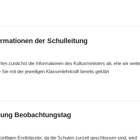
ormationen der Schulleitung
gsfebuwe
Allgemein
arten zunächst die Informationen des Kultusministers ab, ehe wir weit
Sie mit der jeweiligen Klassenlehrkraft bereits geklärt
rung Beobachtungstag
gsfebuwe
Allgemein
künftigen Erstklässler, da die Schulen zurzeit geschlossen sind, wird