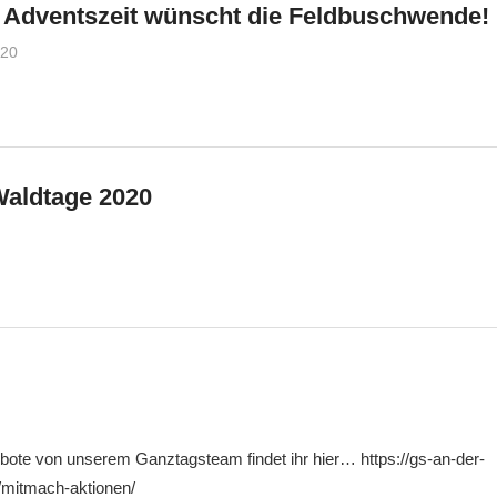
 Adventszeit wünscht die Feldbuschwende!
020
gsfebuwe
Allgemein
Waldtage 2020
gsfebuwe
Allgemein
gsfebuwe
Allgemein
bote von unserem Ganztagsteam findet ihr hier… https://gs-an-der-
/mitmach-aktionen/