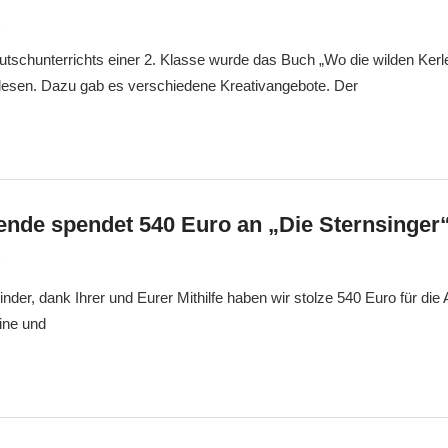
1
gsfebuwe
Allgemein
schunterrichts einer 2. Klasse wurde das Buch „Wo die wilden Ker
esen. Dazu gab es verschiedene Kreativangebote. Der
nde spendet 540 Euro an „Die Sternsinger
1
gsfebuwe
Allgemein
Kinder, dank Ihrer und Eurer Mithilfe haben wir stolze 540 Euro für die 
ine und