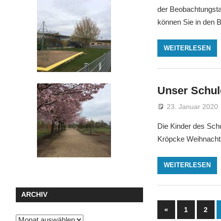
der Beobachtungstag
können Sie in den 
WEITERLESEN
Unser Schul
23. Januar 2020
Die Kinder des Sch
Kröpcke Weihnachts
WEITERLESEN
ARCHIV
Seitennu
Vorherige
«
1
2
Archiv