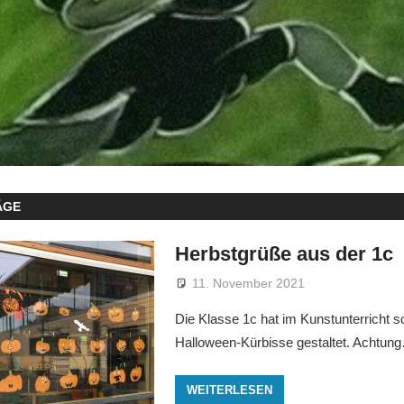
ÄGE
Herbstgrüße aus der 1c
11. November 2021
gsfebuwe
Allgemein
Die Klasse 1c hat im Kunstunterricht 
Halloween-Kürbisse gestaltet. Achtung
WEITERLESEN