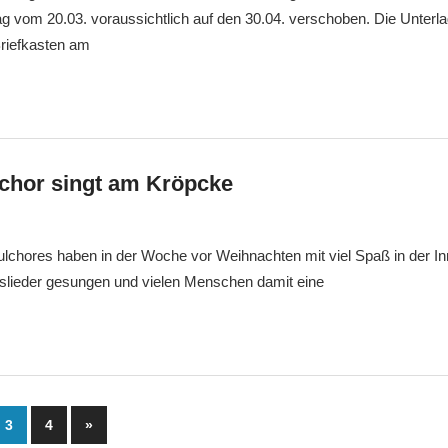
 vom 20.03. voraussichtlich auf den 30.04. verschoben. Die Unterlag
Briefkasten am
chor singt am Kröpcke
gsfebuwe
Allgemein
ulchores haben in der Woche vor Weihnachten mit viel Spaß in der I
lieder gesungen und vielen Menschen damit eine
mmerierung
Nächste
3
4
»