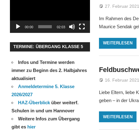
27. Februar 202
Im Rahmen des Deut
Maurice Sendak gel
00:00
02:03
WEITERLESEN
TERMINE: ÜBERGANG KLASSE 5
Infos und Termine werden
Feldbuschwe
immer zu Beginn des 2. Halbjahres
aktualisiert
16. Februar 202
Anmeldetermine 5. Klasse
Liebe Eltern, liebe 
2026/2027
geben – in der Ukra
HAZ-Überblick
über weiterf.
Schulen in und um Hannover
WEITERLESEN
Weitere Infos zum Übergang
gibt es
hier