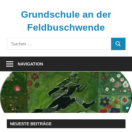
Zum
Inhalt
Grundschule an der
springen
Feldbuschwende
Suchen
SUCHE
nach:
NAVIGATION
NEUESTE BEITRÄGE