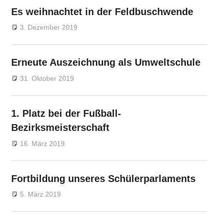
Es weihnachtet in der Feldbuschwende
3. Dezember 2019
gsfebuwe
Allgemein
Erneute Auszeichnung als Umweltschule
31. Oktober 2019
gsfebuwe
Allgemein
1. Platz bei der Fußball-
Bezirksmeisterschaft
16. März 2019
gsfebuwe
Allgemein
Fortbildung unseres Schülerparlaments
5. März 2019
gsfebuwe
Allgemein