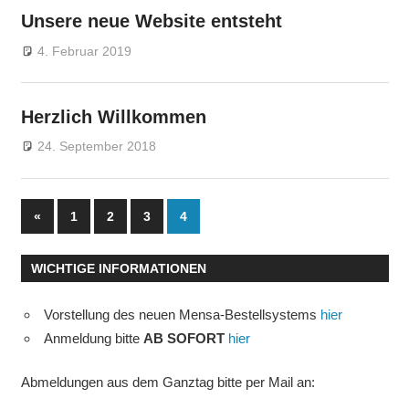
Unsere neue Website entsteht
4. Februar 2019
gsfebuwe
Allgemein
Herzlich Willkommen
24. September 2018
gsfebuwe
Allgemein
Seitennummerierung
Vorherige
«
1
2
3
4
Beiträge
der
WICHTIGE INFORMATIONEN
Beiträge
Vorstellung des neuen Mensa-Bestellsystems
hier
Anmeldung bitte
AB SOFORT
hier
Abmeldungen aus dem Ganztag bitte per Mail an: