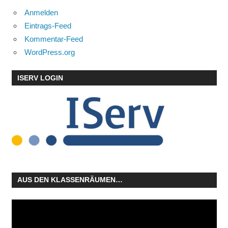
Anmelden
Eintrags-Feed
Kommentar-Feed
WordPress.org
ISERV LOGIN
AUS DEN KLASSENRÄUMEN…
Video-
Player