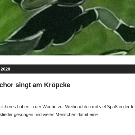
 2020
chor singt am Kröpcke
gsfebuwe
Allgemein
ulchores haben in der Woche vor Weihnachten mit viel Spaß in der I
lieder gesungen und vielen Menschen damit eine