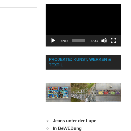
Video-
Player
00:00
02:33
PROJEKTE: KUNST, WERKEN &
TEXTIL
Jeans unter der Lupe
In BeWEBung