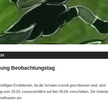
020
rung Beobachtungstag
gsfebuwe
Allgemein
künftigen Erstklässler, da die Schulen zurzeit geschlossen sind, wird
 vom 20.03. voraussichtlich auf den 30.04. verschoben. Die Unterlag
Briefkasten am