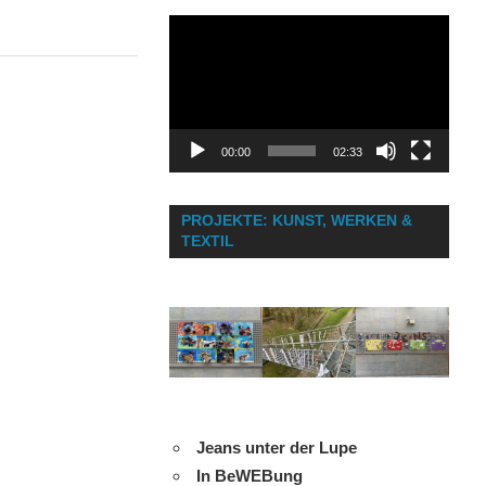
Video-
Player
00:00
02:33
PROJEKTE: KUNST, WERKEN &
TEXTIL
Jeans unter der Lupe
In BeWEBung