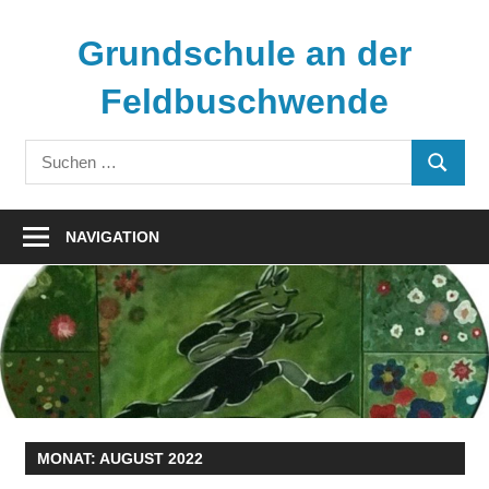
Zum
Inhalt
Grundschule an der
springen
Feldbuschwende
Suchen
SUCHE
nach:
NAVIGATION
MONAT:
AUGUST 2022