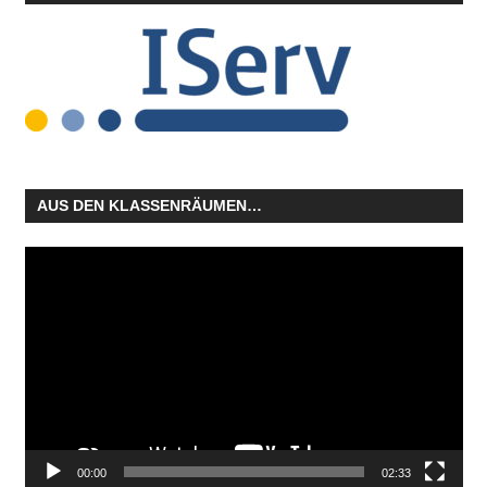
AUS DEN KLASSENRÄUMEN…
Video-
Player
00:00
02:33