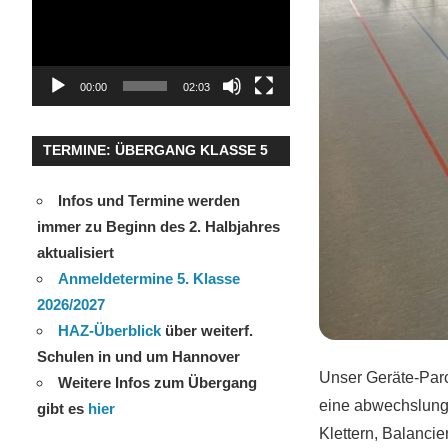
00:00
02:03
TERMINE: ÜBERGANG KLASSE 5
Infos und Termine werden
immer zu Beginn des 2. Halbjahres
aktualisiert
Anmeldetermine 5. Klasse
2026/2027
HAZ-Überblick
über weiterf.
Schulen in und um Hannover
Unser Geräte-Parco
Weitere Infos zum Übergang
eine abwechslung
gibt es
hier
Klettern, Balanci