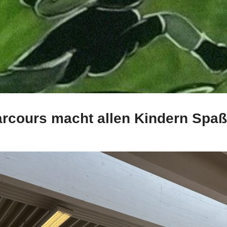
rcours macht allen Kindern Spaß
gsfebuwe
Allgemein