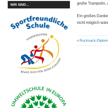
große Trampolin, a
WIR SIND…
Ein großes Dankes
nicht möglich wär
Beitragsn
Vorheriger
Rucksack-Diplom
Beitrag: