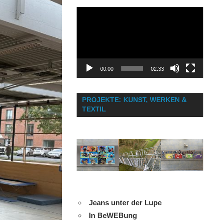
Video-
Player
00:00
02:33
PROJEKTE: KUNST, WERKEN &
TEXTIL
Jeans unter der Lupe
In BeWEBung