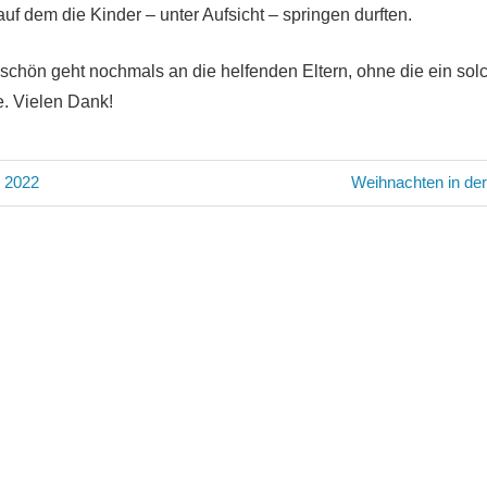
uf dem die Kinder – unter Aufsicht – springen durften.
chön geht nochmals an die helfenden Eltern, ohne die ein sol
e. Vielen Dank!
avigation
Nächster
 2022
Weihnachten in de
Beitrag: