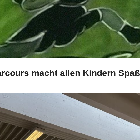
rcours macht allen Kindern Spaß
gsfebuwe
Allgemein