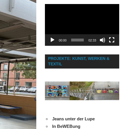
Video-
Player
00:00
02:33
PROJEKTE: KUNST, WERKEN &
TEXTIL
Jeans unter der Lupe
In BeWEBung