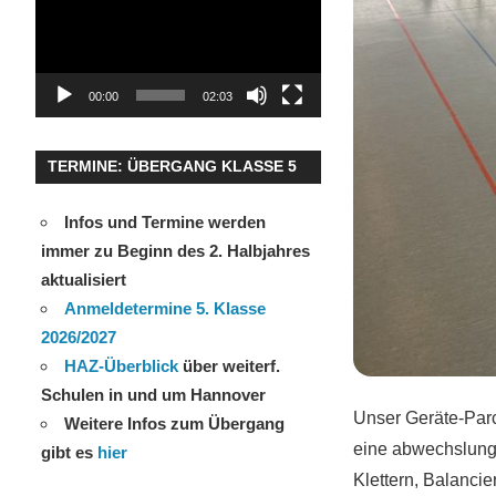
00:00
02:03
TERMINE: ÜBERGANG KLASSE 5
Infos und Termine werden
immer zu Beginn des 2. Halbjahres
aktualisiert
Anmeldetermine 5. Klasse
2026/2027
HAZ-Überblick
über weiterf.
Schulen in und um Hannover
Unser Geräte-Parco
Weitere Infos zum Übergang
eine abwechslung
gibt es
hier
Klettern, Balanci