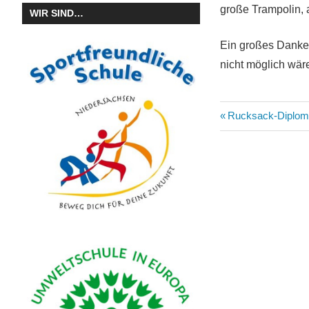
große Trampolin, a
WIR SIND…
Ein großes Dankes
nicht möglich wär
Beitragsn
Vorheriger
Rucksack-Diplom
Beitrag: