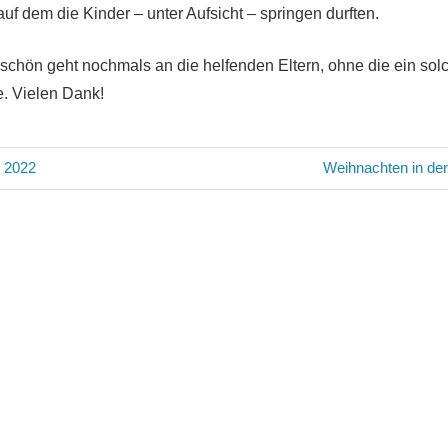
uf dem die Kinder – unter Aufsicht – springen durften.
chön geht nochmals an die helfenden Eltern, ohne die ein sol
e. Vielen Dank!
avigation
Nächster
 2022
Weihnachten in de
Beitrag: