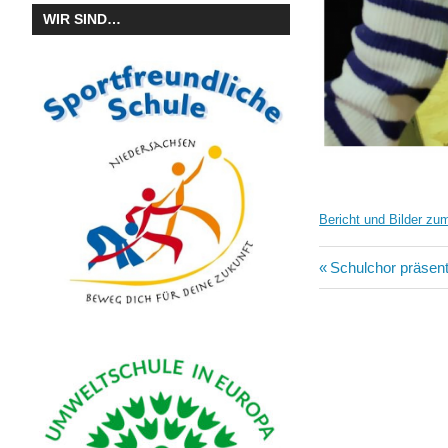
WIR SIND…
Bericht und Bilder z
Beitragsn
Vorheriger
Schulchor präsent
Beitrag: