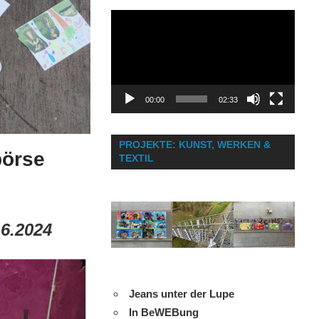
Video-
Player
00:00
02:33
PROJEKTE: KUNST, WERKEN &
börse
TEXTIL
6.2024
Jeans unter der Lupe
In BeWEBung